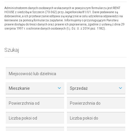
Administratorem danych osobowych wskazanych w powyższym formularzu jest RENT
HOUSE z siedzibą w Szczecin (70-362) przy Jagiellońska 81/U1. Dane podawane są
dobrowolnie, a ich przetwarzanie odbywa się wyłącznie w celu udzielenia odpowiedzi na
kierowane za pomocą formularza zapytanie. Informujemy o przysługującym Państwu
prawie dostępu do treści danych oraz prawie ich poprawiania, zgodnie z ustawą z dnia 29
sierpnia 1997 r. o ochronie danych osobowych (t.j. Dz. U. z 2014 poz. 1182).
Szukaj
Mieszkanie
Sprzedaż