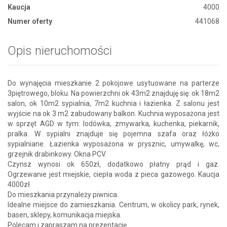
Kaucja
4000
Numer oferty
441068
Opis nieruchomości
Do wynajęcia mieszkanie 2 pokojowe usytuowane na parterze
3piętrowego, bloku. Na powierzchni ok 43m2 znajduję się: ok 18m2
salon, ok 10m2 sypialnia, 7m2 kuchnia i łazienka. Z salonu jest
wyjście na ok 3 m2 zabudowany balkon. Kuchnia wyposażona jest
w sprzęt AGD w tym: lodówka, zmywarka, kuchenka, piekarnik,
pralka. W sypialni znajduje się pojemna szafa oraz łóżko
sypialniane. Łazienka wyposażona w prysznic, umywalkę, wc,
grzejnik drabinkowy. Okna PCV.
Czynsz wynosi ok 650zł, dodatkowo płatny prąd i gaz.
Ogrzewanie jest miejskie, ciepła woda z pieca gazowego. Kaucja
4000zł.
Do mieszkania przynależy piwnica.
Idealne miejsce do zamieszkania. Centrum, w okolicy park, rynek,
basen, sklepy, komunikacja miejska.
Polecam i zapraszam na prezentację.