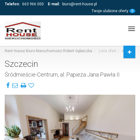
Telefon:
663 966 000
E-mail:
biuro@rent-house.pl
Twoje ulubione oferty
0
Tog
navi
Rent House Biuro Nieruchomości Robert Gębaczka
Lista ofert
430343
Szczecin
Śródmieście-Centrum, al. Papieża Jana Pawła II