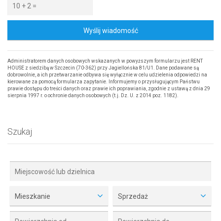
Wyślij wiadomość
Administratorem danych osobowych wskazanych w powyższym formularzu jest RENT
HOUSE z siedzibą w Szczecin (70-362) przy Jagiellońska 81/U1. Dane podawane są
dobrowolnie, a ich przetwarzanie odbywa się wyłącznie w celu udzielenia odpowiedzi na
kierowane za pomocą formularza zapytanie. Informujemy o przysługującym Państwu
prawie dostępu do treści danych oraz prawie ich poprawiania, zgodnie z ustawą z dnia 29
sierpnia 1997 r. o ochronie danych osobowych (t.j. Dz. U. z 2014 poz. 1182).
Szukaj
Mieszkanie
Sprzedaż