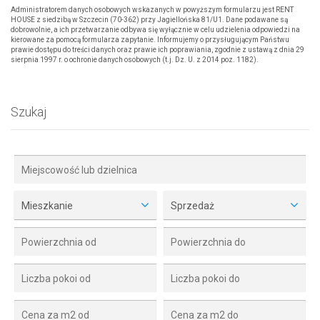
Administratorem danych osobowych wskazanych w powyższym formularzu jest RENT
HOUSE z siedzibą w Szczecin (70-362) przy Jagiellońska 81/U1. Dane podawane są
dobrowolnie, a ich przetwarzanie odbywa się wyłącznie w celu udzielenia odpowiedzi na
kierowane za pomocą formularza zapytanie. Informujemy o przysługującym Państwu
prawie dostępu do treści danych oraz prawie ich poprawiania, zgodnie z ustawą z dnia 29
sierpnia 1997 r. o ochronie danych osobowych (t.j. Dz. U. z 2014 poz. 1182).
Szukaj
Mieszkanie
Sprzedaż