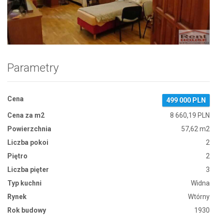
Zdjęcie 1
Parametry
Cena
499 000 PLN
Cena za m2
8 660,19 PLN
Powierzchnia
57,62 m2
Liczba pokoi
2
Piętro
2
Liczba pięter
3
Typ kuchni
Widna
Rynek
Wtórny
Rok budowy
1930