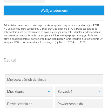
Wyślij wiadomość
Administratorem danych osobowych wskazanych w powyższym formularzu jest RENT
HOUSE z siedzibą w Szczecin (70-362) przy Jagiellońska 81/U1. Dane podawane są
dobrowolnie, a ich przetwarzanie odbywa się wyłącznie w celu udzielenia odpowiedzi na
kierowane za pomocą formularza zapytanie. Informujemy o przysługującym Państwu
prawie dostępu do treści danych oraz prawie ich poprawiania, zgodnie z ustawą z dnia 29
sierpnia 1997 r. o ochronie danych osobowych (t.j. Dz. U. z 2014 poz. 1182).
Szukaj
Mieszkanie
Sprzedaż