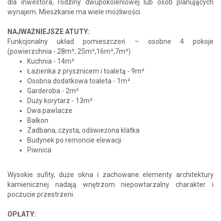
dla inwestora, rodziny dwupokoleniowej lub osób planujących
wynajem. Mieszkanie ma wiele możliwości.
NAJWAŻNIEJSZE ATUTY:
Funkcjonalny układ pomieszczeń – osobne 4 pokoje
(powierzchnia - 28m², 25m²,16m²,7m²)
Kuchnia - 14m²
Łazienka z prysznicem i toaletą - 9m²
Osobna dodatkowa toaleta - 1m²
Garderoba - 2m²
Duży korytarz - 13m²
Dwa pawlacze
Balkon
Zadbana, czysta, odświeżona klatka
Budynek po remoncie elewacji
Piwnica
Wysokie sufity, duże okna i zachowane elementy architektury
kamienicznej nadają wnętrzom niepowtarzalny charakter i
poczucie przestrzeni.
OPŁATY: