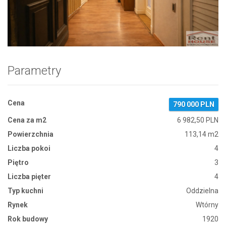
Zdjęcie 1
Parametry
Cena
790 000 PLN
Cena za m2
6 982,50 PLN
Powierzchnia
113,14 m2
Liczba pokoi
4
Piętro
3
Liczba pięter
4
Typ kuchni
Oddzielna
Rynek
Wtórny
Rok budowy
1920