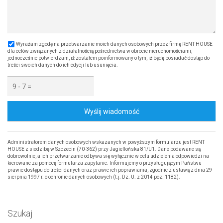
Wyrażam zgodę na przetwarzanie moich danych osobowych przez firmę RENT HOUSE
dla celów związanych z działalnością pośrednictwa w obrocie nieruchomościami,
jednocześnie potwierdzam, iż zostałem poinformowany o tym, iż będę posiadać dostęp do
treści swoich danych do ich edycji lub usunięcia.
Wyślij wiadomość
Administratorem danych osobowych wskazanych w powyższym formularzu jest RENT
HOUSE z siedzibą w Szczecin (70-362) przy Jagiellońska 81/U1. Dane podawane są
dobrowolnie, a ich przetwarzanie odbywa się wyłącznie w celu udzielenia odpowiedzi na
kierowane za pomocą formularza zapytanie. Informujemy o przysługującym Państwu
prawie dostępu do treści danych oraz prawie ich poprawiania, zgodnie z ustawą z dnia 29
sierpnia 1997 r. o ochronie danych osobowych (t.j. Dz. U. z 2014 poz. 1182).
Szukaj